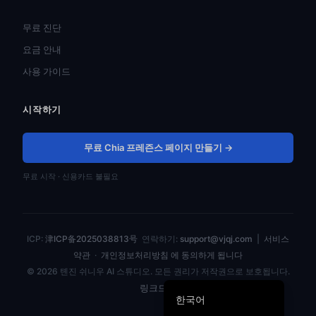
ไทย
무료 진단
Türkçe
요금 안내
Tiếng Việt
사용 가이드
Bahasa Indonesia
시작하기
Русский
Português do Brasil
무료 Chia 프레즌스 페이지 만들기 →
العربية
무료 시작 · 신용카드 불필요
Español
Français
Deutsch
ICP:
津ICP备2025038813号
연락하기:
support@vjqj.com
|
서비스
日本語
약관
·
개인정보처리방침 에 동의하게 됩니다
© 2026 톈진 쉬니우 AI 스튜디오. 모든 권리가 저작권으로 보호됩니다.
English
링크드인
한국어