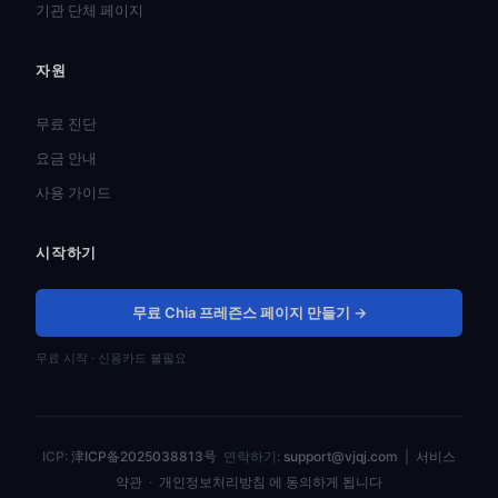
기관 단체 페이지
자원
हिन्दी
ไทย
무료 진단
Türkçe
요금 안내
Tiếng Việt
사용 가이드
Bahasa Indonesia
시작하기
Русский
Português do Brasil
무료 Chia 프레즌스 페이지 만들기 →
العربية
무료 시작 · 신용카드 불필요
Español
Français
Deutsch
ICP:
津ICP备2025038813号
연락하기:
support@vjqj.com
|
서비스
日本語
약관
·
개인정보처리방침 에 동의하게 됩니다