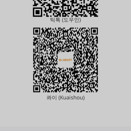
틱톡 (도우인)
콰이 (Kuaishou)