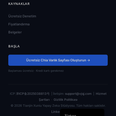
KAYNAKLAR
हिन्दी
ไทย
Ücretsiz Denetim
Tiếng Việt
Fiyatlandırma
Bahasa Indonesia
Belgeler
Русский
BAŞLA
Português do Brasil
العربية
Ücretsiz Chia Varlık Sayfası Oluşturun →
Español
Başlaması ücretsiz · Kredi kartı gerekmez
Français
Deutsch
日本語
ICP
津ICP备2025038813号
| İletişim:
support@vjqj.com
|
Hizmet
한국어
Şartları
·
Gizlilik Politikası
© 2026 Tianjin Xuniu Yapay Zeka Stüdyosu. Tüm hakları saklıdır.
English
LinkedIn
Türkçe