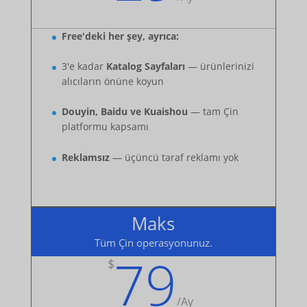
Free'deki her şey, ayrıca:
3'e kadar
Katalog Sayfaları
— ürünlerinizi
alıcıların önüne koyun
Douyin, Baidu ve Kuaishou
— tam Çin
platformu kapsamı
Reklamsız
— üçüncü taraf reklamı yok
Maks
Tüm Çin operasyonunuz.
79
$
/
Ay