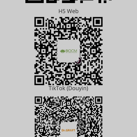
H5 Web
TikTok (Douyin)