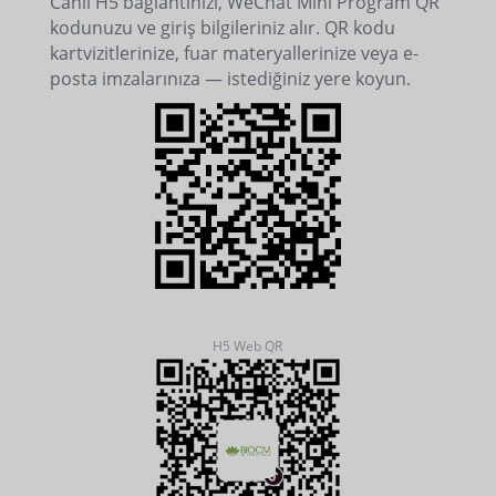
Canlı H5 bağlantınızı, WeChat Mini Program QR
kodunuzu ve giriş bilgileriniz alır. QR kodu
kartvizitlerinize, fuar materyallerinize veya e-
posta imzalarınıza — istediğiniz yere koyun.
H5 Web QR