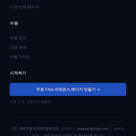
기관 단체 페이지
자원
हिन्दी
ไทย
무료 진단
Türkçe
요금 안내
Tiếng Việt
사용 가이드
Bahasa Indonesia
시작하기
Русский
Português do Brasil
무료 Chia 프레즌스 페이지 만들기 →
العربية
무료 시작 · 신용카드 불필요
Español
Français
Deutsch
ICP:
津ICP备2025038813号
연락하기:
support@vjqj.com
|
서비스
日本語
약관
·
개인정보처리방침 에 동의하게 됩니다