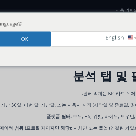
사용 가이
🌐Language:
English
OK
대시보드
VjQj 플랫폼 매뉴얼
사
분석 탭 및
필터 막대는 KPI 카드 위에
 지난 30일, 이번 달, 지난달, 또는 사용자 지정 (시작일 및 종료일, 최대
플랫폼 필터:
모두, H5, 위챗, 바이두, 도우인
데이터 범위 (프로필 페이지만 해당):
자체만 또는 롤업 (연결된 카탈로