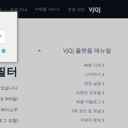
VjQj
제품 서비스
드
요금 안내
무료 진단
VjQj 플랫폼 매뉴얼
용 가이드
빠른 시작
 필터
시작하기
계정 설정
 있습니다.
브랜드 프로필
 366일).
제품 카탈로그
, 콰이쇼우.
QR 코드 및 채널
구매자 문의
그 포함).