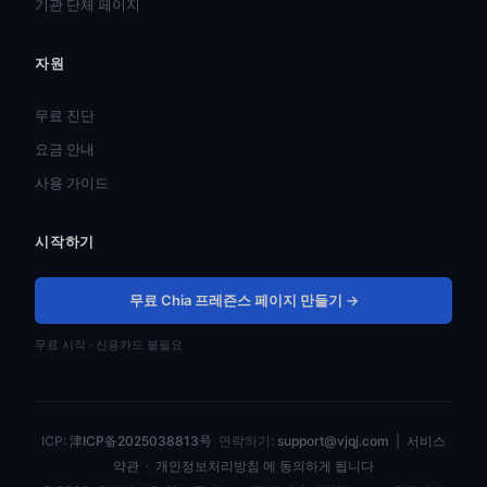
기관 단체 페이지
자원
हिन्दी
ไทย
무료 진단
Türkçe
요금 안내
Tiếng Việt
사용 가이드
Bahasa Indonesia
시작하기
Русский
Português do Brasil
무료 Chia 프레즌스 페이지 만들기 →
العربية
무료 시작 · 신용카드 불필요
Español
Français
Deutsch
ICP:
津ICP备2025038813号
연락하기:
support@vjqj.com
|
서비스
日本語
약관
·
개인정보처리방침 에 동의하게 됩니다