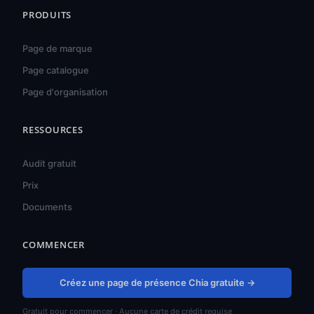
PRODUITS
Page de marque
Page catalogue
Page d'organisation
RESSOURCES
हिन्दी
ไทย
Audit gratuit
Türkçe
Prix
Tiếng Việt
Documents
Bahasa Indonesia
COMMENCER
Русский
Português do Brasil
Créez une page de présence Chia gratuite →
العربية
Gratuit pour commencer · Aucune carte de crédit requise