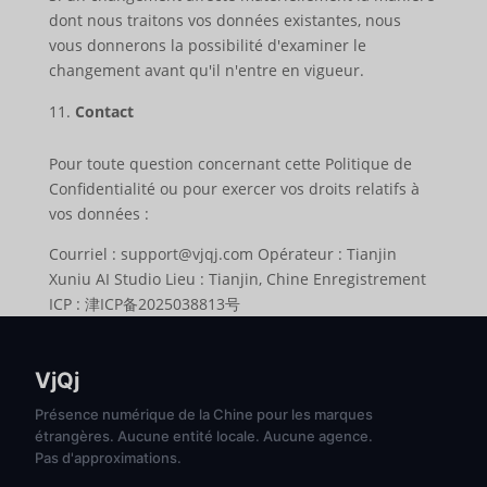
dont nous traitons vos données existantes, nous
vous donnerons la possibilité d'examiner le
changement avant qu'il n'entre en vigueur.
Contact
Pour toute question concernant cette Politique de
Confidentialité ou pour exercer vos droits relatifs à
vos données :
Courriel : support@vjqj.com Opérateur : Tianjin
Xuniu AI Studio Lieu : Tianjin, Chine Enregistrement
ICP : 津ICP备2025038813号
VjQj
Présence numérique de la Chine pour les marques
étrangères. Aucune entité locale. Aucune agence.
Pas d'approximations.