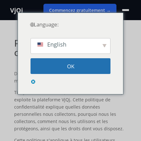
VjQj
Commencez gratuitement →
🌐Language:
Politique de
English
confidentialité
OK
Date d'entrée en vigueur : 23 mars 2026 Dernière
mise à jour : 23 mars 2026
Tianjin Xuniu AI Studio (" Société ", " nous ", " nos ")
exploite la plateforme VjQj. Cette politique de
confidentialité explique quelles données
personnelles nous collectons, pourquoi nous les
collectons, comment nous les utilisons et les
protégeons, ainsi que les droits dont vous disposez.
Cette politique s'applique à tous les utilisateurs