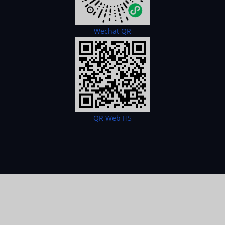
Wechat QR
QR Web H5