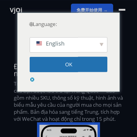
VjQj
免费开始使用 →
🌐Language:
English
DANH SÁCH SẢN PHẨM · LƯU TRỮ TẠI TRUNG
QUỐC · YÊU CẦU THEO TỪNG SẢN PHẨM
OK
Đưa mọi sản phẩm đến trước
mắt người mua Trung Quốc.
Trang Danh mục VjQj là danh mục sản phẩm
của bạn được lưu trữ tại Trung Quốc — bao
gồm nhiều SKU, thông số kỹ thuật, hình ảnh và
biểu mẫu yêu cầu của người mua cho mọi sản
phẩm. Bản địa hóa sang tiếng Trung, tích hợp
với WeChat và hoạt động chỉ trong 15 phút.