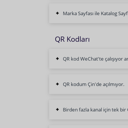
Marka Sayfası ile Katalog Sayf
QR Kodları
QR kod WeChat'te çalışıyor an
QR kodum Çin'de açılmıyor.
Birden fazla kanal için tek bi