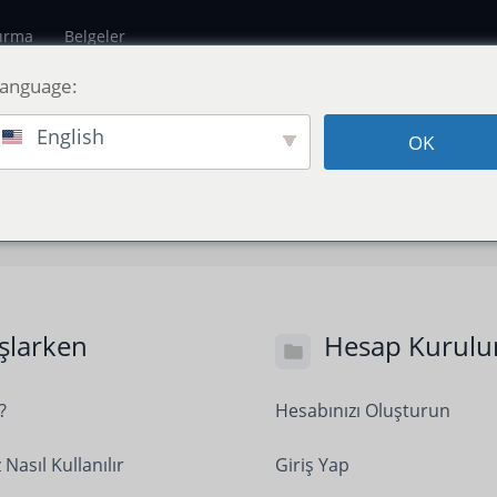
dırma
Belgeler
Language:
English
OK
şlarken
Hesap Kurul
?
Hesabınızı Oluşturun
 Nasıl Kullanılır
Giriş Yap