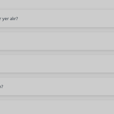
 yer alır?
m?