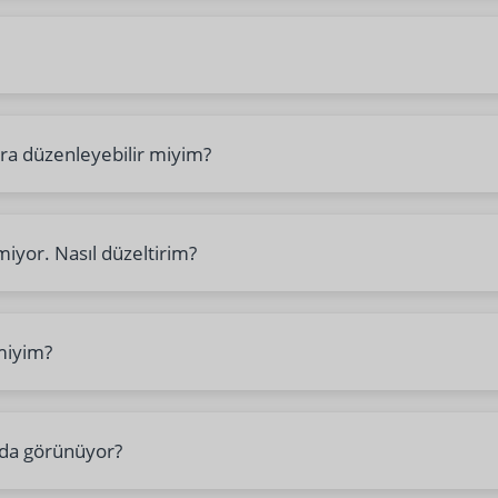
nra düzenleyebilir miyim?
miyor. Nasıl düzeltirim?
 miyim?
rda görünüyor?