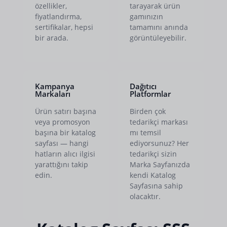
özellikler,
tarayarak ürün
fiyatlandırma,
gamınızın
sertifikalar, hepsi
tamamını anında
bir arada.
görüntüleyebilir.
Kampanya
Dağıtıcı
Markaları
Platformlar
Ürün satırı başına
Birden çok
veya promosyon
tedarikçi markası
başına bir katalog
mı temsil
sayfası — hangi
ediyorsunuz? Her
hatların alıcı ilgisi
tedarikçi sizin
yarattığını takip
Marka Sayfanızda
edin.
kendi Katalog
Sayfasına sahip
olacaktır.