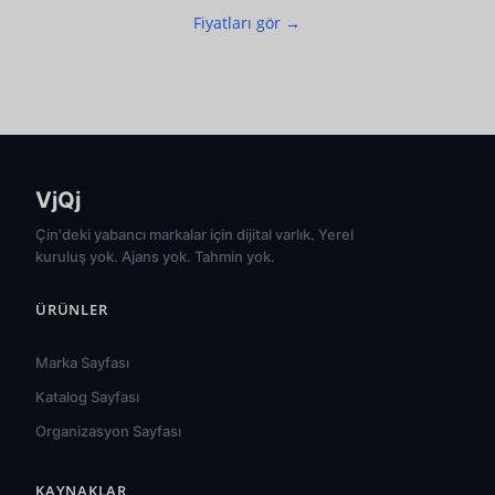
Fiyatları gör →
VjQj
Çin'deki yabancı markalar için dijital varlık. Yerel
kuruluş yok. Ajans yok. Tahmin yok.
ÜRÜNLER
Marka Sayfası
Katalog Sayfası
Organizasyon Sayfası
KAYNAKLAR