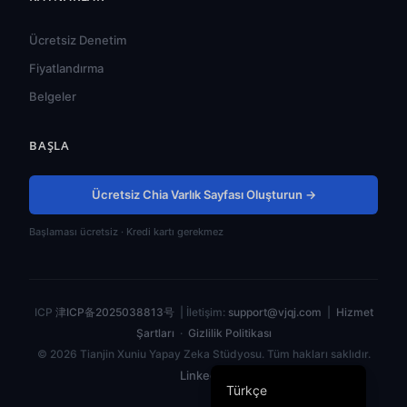
हिन्दी
ไทย
Ücretsiz Denetim
Tiếng Việt
Fiyatlandırma
Bahasa Indonesia
Belgeler
Русский
BAŞLA
Português do Brasil
العربية
Ücretsiz Chia Varlık Sayfası Oluşturun →
Español
Başlaması ücretsiz · Kredi kartı gerekmez
Français
Deutsch
日本語
ICP
津ICP备2025038813号
| İletişim:
support@vjqj.com
|
Hizmet
한국어
Şartları
·
Gizlilik Politikası
© 2026 Tianjin Xuniu Yapay Zeka Stüdyosu. Tüm hakları saklıdır.
English
LinkedIn
Türkçe