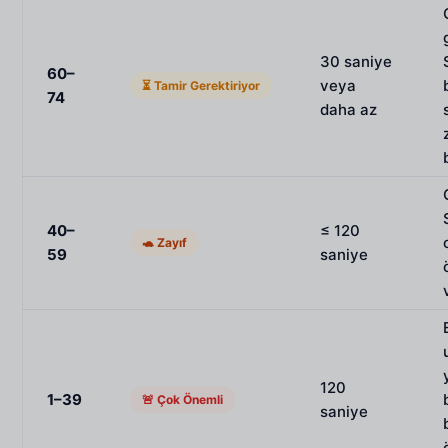
30 saniye
60–
veya
⏳ Tamir Gerektiriyor
74
daha az
40–
≤ 120
🐢 Zayıf
59
saniye
120
1–39
🚨 Çok Önemli
saniye