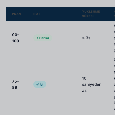
YÜKLENME
PUAN
NOT
SÜRESI
90–
≤ 3s
⚡ Harika
100
10
75–
saniyeden
✅ İyi
89
az