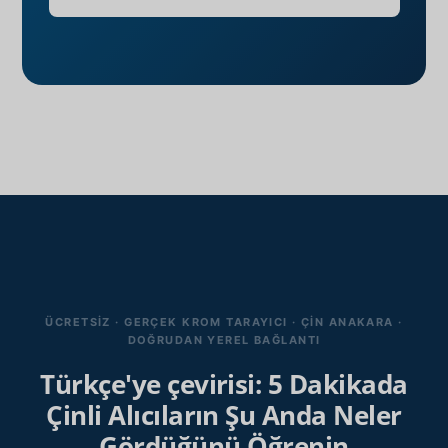
ÜCRETSIZ · GERÇEK KROM TARAYICI · ÇIN ANAKARA ·
DOĞRUDAN YEREL BAĞLANTI
Türkçe'ye çevirisi: 5 Dakikada
Çinli Alıcıların Şu Anda Neler
Gördüğünü Öğrenin