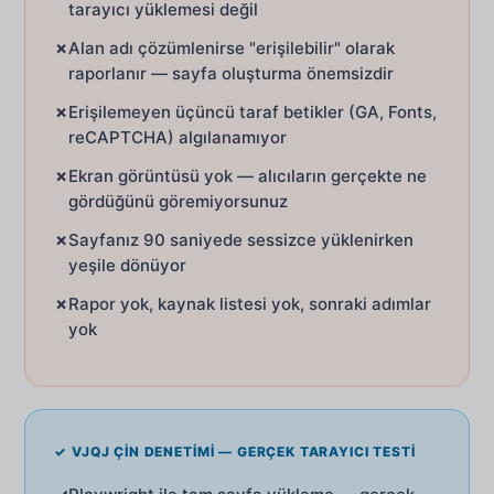
tarayıcı yüklemesi değil
✗
Alan adı çözümlenirse "erişilebilir" olarak
raporlanır — sayfa oluşturma önemsizdir
✗
Erişilemeyen üçüncü taraf betikler (GA, Fonts,
reCAPTCHA) algılanamıyor
✗
Ekran görüntüsü yok — alıcıların gerçekte ne
gördüğünü göremiyorsunuz
✗
Sayfanız 90 saniyede sessizce yüklenirken
yeşile dönüyor
✗
Rapor yok, kaynak listesi yok, sonraki adımlar
yok
✓ VJQJ ÇIN DENETIMI — GERÇEK TARAYICI TESTI