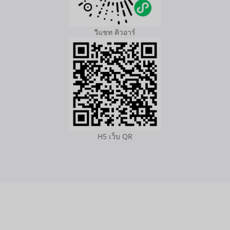
วีแชท คิวอาร์
H5 เว็บ QR