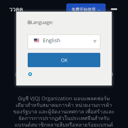
ววคค
免费开始使用 →
🌐Language:
English
โครงการการค้า · คูหา · เครือข่ายสมาชิก
OK
การแสดงตนบนโลกดิจิทัลของจีน
สำหรับเครือข่ายสมาชิกทั้งหมดของ
คุณ.
บัญชี VJQJ Organization มอบแพลตฟอร์ม
เดียวสำหรับสมาคมการค้า หน่วยงานการค้า
ของรัฐบาล และผู้จัดงานเทศกาล เพื่อสร้างและ
จัดการการปรากฏตัวในประเทศจีนสำหรับ
แบรนด์สมาชิกหลายสิบหรือหลายร้อยแบรนด์