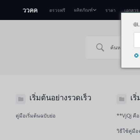
ววคค
ผลิตภัณฑ์
ตรวจฟรี
ราคา
เอกสาร
🌐
เริ่มต้นอย่างรวดเร็ว
เริ
คู่มือเริ่มต้นฉบับย่อ
**VjQj คื
วิธีใช้คู่มือ