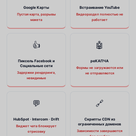
Google Карты
Встраивание YouTube
Пустая карта, разрывы
Видеораздел полностью не
макета
работает
👍
🤖
Пиксель Facebook и
реКАПЧА
Социальные сети
Формы не загружаются или
Задержки рендеринга,
не отправляются
невидимые
💬
🔗
HubSpot · Intercom · Drift
Скрипты CDN из
ограниченных доменов
Виджет чата блокирует
Зависимости завершаются
отрисовку