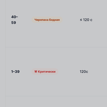
40–
≤ 120 с
Черепаха Бедная
59
1–39
120с
🚨 Критически