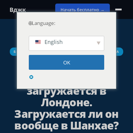
Вджк
Начать бесплатно →
🌐Language:
English
БЕСПЛАТНЫЙ АУДИТ СКОРОСТИ САЙТА FREE CHINA
OK
Ваш веб-сайт
отлично
загружается в
Лондоне.
Загружается ли он
вообще в Шанхае?