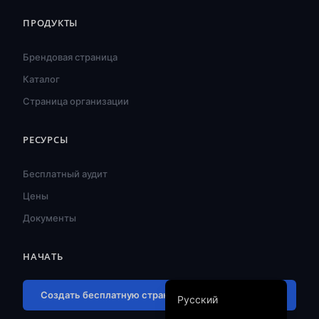
ไทย
ПРОДУКТЫ
Türkçe
Брендовая страница
Tiếng Việt
Каталог
Bahasa Indonesia
Страница организации
Português do Brasil
العربية
РЕСУРСЫ
Español
Бесплатный аудит
Français
Цены
Deutsch
Документы
日本語
한국어
НАЧАТЬ
English
Создать бесплатную страницу присутствия Chia →
Русский