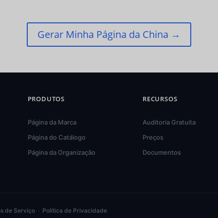
Gerar Minha Página da China →
PRODUTOS
RECURSOS
Página da Marca
Auditoria Gratuita
Página do Catálogo
Preços
Página da Organização
Documentos
s de Serviço
·
Política de Privacidade