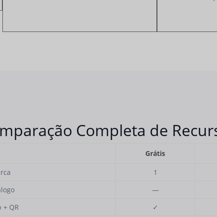
mparação Completa de Recur
Grátis
arca
1
álogo
—
p + QR
✓