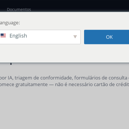
Documentos
Language:
English
OK
mples. Sem Taxas E
 por IA, triagem de conformidade, formulários de consulta
omece gratuitamente — não é necessário cartão de crédit