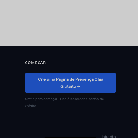
हिन्दी
ไทย
Türkçe
Tiếng Việt
Bahasa Indonesia
COMEÇAR
Русский
العربية
Crie uma Página de Presença Chia
Español
Gratuita →
Français
Grátis para começar · Não é necessário cartão de
Deutsch
crédito
日本語
한국어
English
LinkedIn