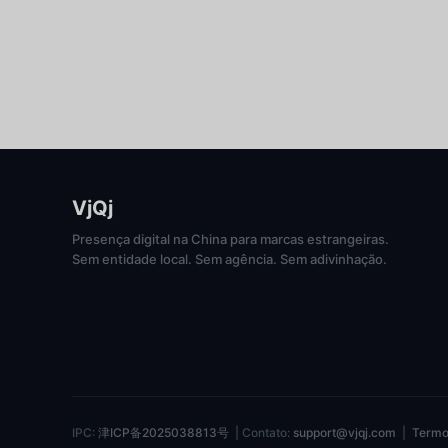
VjQj
Presença digital na China para marcas estrangeiras.
Sem entidade local. Sem agência. Sem adivinhação.
IPC:
津ICP备2025038813号
| Contato:
support@vjqj.com
|
Termo