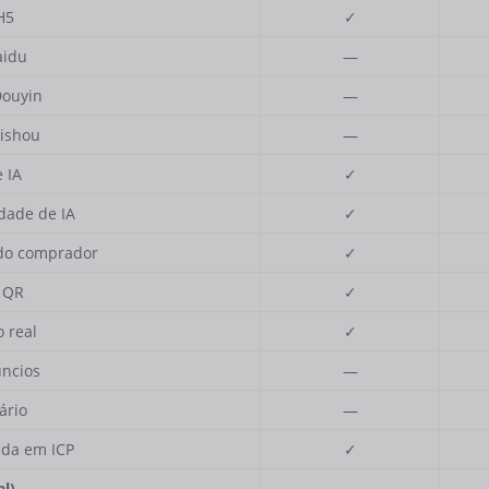
H5
✓
aidu
—
Douyin
—
aishou
—
 IA
✓
dade de IA
✓
 do comprador
✓
 QR
✓
 real
✓
úncios
—
ário
—
ada em ICP
✓
l)
—