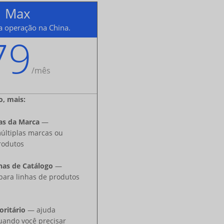
Max
a operação na China.
79
/
mês
o, mais:
as da Marca
—
últiplas marcas ou
rodutos
nas de Catálogo
—
para linhas de produtos
oritário
— ajuda
uando você precisar