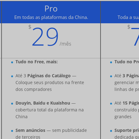
Pro
Em todas as plataformas da China.
Toda a su
29
$
$
/
mês
Tudo no Free, mais:
Tudo no Pr
Até 3
Páginas do Catálogo
—
Até
3 Págin
Coloque seus produtos na frente
gerenciar m
dos compradores
linhas de p
Douyin, Baidu e Kuaishou
—
Até
15 Pági
cobertura total da plataforma na
construído 
China
grandes
Sem anúncios
— sem publicidade
Suporte pri
de terceiros
dedicada q