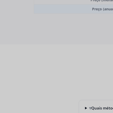
Preço (anua
▾
Quais méto