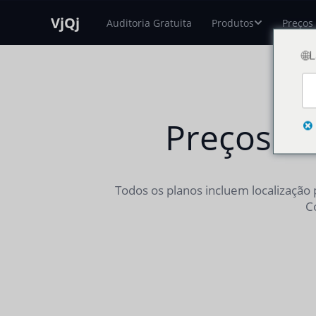
VjQj
Auditoria Gratuita
Produtos
Preços
🌐
Preços Si
Todos os planos incluem localização
C