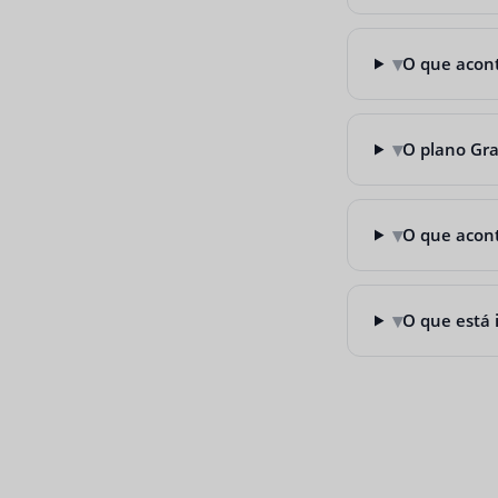
▾
O que acont
▾
O plano Gra
▾
O que acont
▾
O que está i