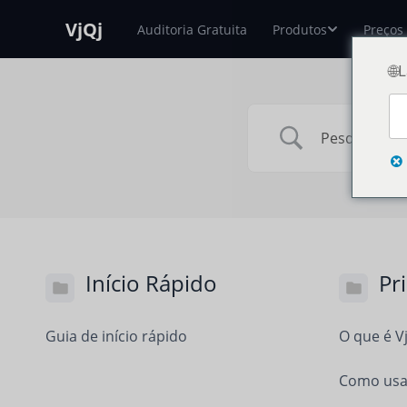
VjQj
Auditoria Gratuita
Produtos
Preços
🌐
Início Rápido
Pr
Guia de início rápido
O que é V
Como usar