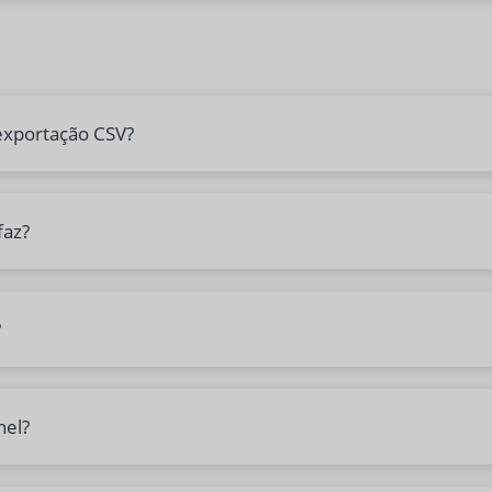
exportação CSV?
faz?
?
nel?