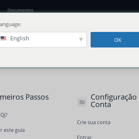
Documentos
Language:
English
OK
imeiros Passos
Configuração
Conta
jQj?
Crie sua conta
 este guia
Entrar