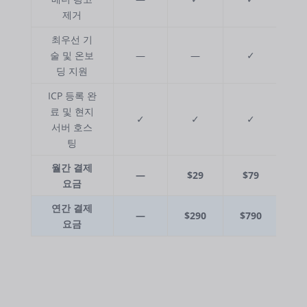
제거
최우선 기
술 및 온보
—
—
✓
딩 지원
ICP 등록 완
료 및 현지
✓
✓
✓
서버 호스
팅
월간 결제
—
$29
$79
요금
연간 결제
—
$290
$790
요금