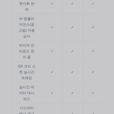
현지화 번
✓
✓
✓
역
AI 컴플라
이언스(광
✓
✓
✓
고법) 자동
심사
바이어 인
바운드 문
✓
✓
✓
의 폼
QR 코드 스
캔 실시간
✓
✓
✓
트래킹
실시간 데
이터 대시
✓
✓
✓
보드
서드파티
배너 광고
—
✓
✓