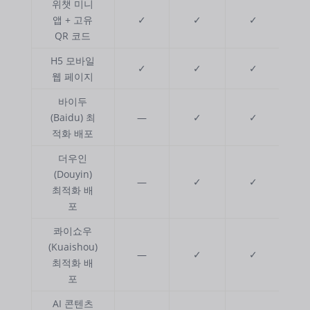
위챗 미니
앱 + 고유
✓
✓
✓
QR 코드
H5 모바일
✓
✓
✓
웹 페이지
바이두
(Baidu) 최
—
✓
✓
적화 배포
더우인
(Douyin)
—
✓
✓
최적화 배
포
콰이쇼우
(Kuaishou)
—
✓
✓
최적화 배
포
AI 콘텐츠