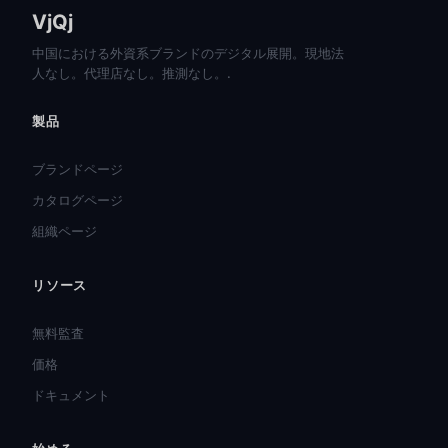
VjQj
中国における外資系ブランドのデジタル展開。現地法
人なし。代理店なし。推測なし。.
製品
ブランドページ
カタログページ
組織ページ
リソース
हिन्दी
ไทย
無料監査
Türkçe
価格
Tiếng Việt
ドキュメント
Bahasa Indonesia