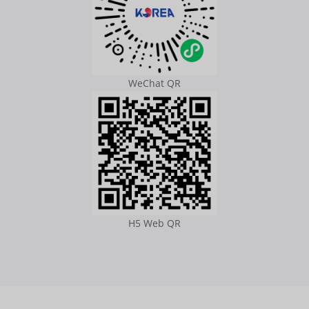
WeChat QR
H5 Web QR