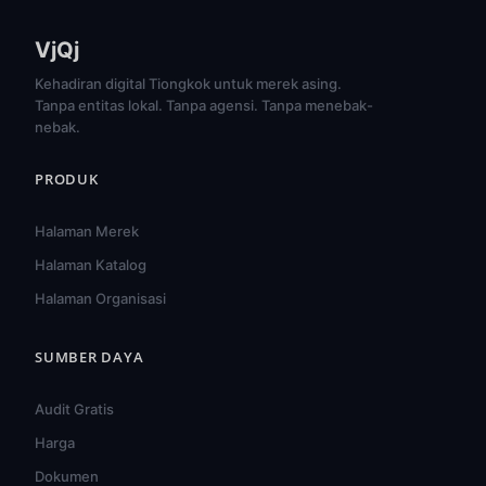
VjQj
Kehadiran digital Tiongkok untuk merek asing.
Tanpa entitas lokal. Tanpa agensi. Tanpa menebak-
nebak.
PRODUK
Halaman Merek
Halaman Katalog
Halaman Organisasi
SUMBER DAYA
हिन्दी
Audit Gratis
ไทย
Harga
Türkçe
Dokumen