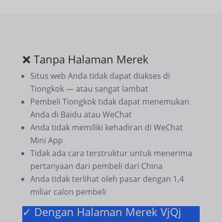
❌ Tanpa Halaman Merek
Situs web Anda tidak dapat diakses di
Tiongkok — atau sangat lambat
Pembeli Tiongkok tidak dapat menemukan
Anda di Baidu atau WeChat
Anda tidak memiliki kehadiran di WeChat
Mini App
Tidak ada cara terstruktur untuk menerima
pertanyaan dari pembeli dari China
Anda tidak terlihat oleh pasar dengan 1,4
miliar calon pembeli
✓ Dengan Halaman Merek VjQj