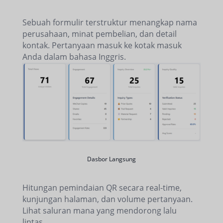
Sebuah formulir terstruktur menangkap nama
perusahaan, minat pembelian, dan detail
kontak. Pertanyaan masuk ke kotak masuk
Anda dalam bahasa Inggris.
Dasbor Langsung
Hitungan pemindaian QR secara real-time,
kunjungan halaman, dan volume pertanyaan.
Lihat saluran mana yang mendorong lalu
lintas.