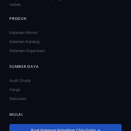
nebak.
PRODUK
Halaman Merek
Halaman Katalog
Halaman Organisasi
SUMBER DAYA
हिन्दी
Audit Gratis
ไทย
Harga
Türkçe
Dokumen
Tiếng Việt
Русский
MULAI
Português do Brasil
Buat Halaman Kehadiran Chia Gratis →