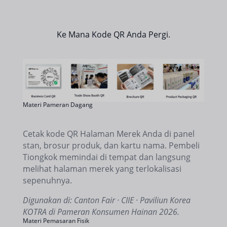
Ke Mana Kode QR Anda Pergi.
Materi Pameran Dagang
Cetak kode QR Halaman Merek Anda di panel
stan, brosur produk, dan kartu nama. Pembeli
Tiongkok memindai di tempat dan langsung
melihat halaman merek yang terlokalisasi
sepenuhnya.
Digunakan di: Canton Fair · CIIE · Paviliun Korea
KOTRA di Pameran Konsumen Hainan 2026.
Materi Pemasaran Fisik