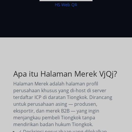
H5 Web QR
Apa itu Halaman Merek VjQj?
Halaman Merek adalah halaman profil
perusahaan khusus yang di-host di server
terdaftar ICP di daratan Tiongkok. Dirancang
untuk perusahaan asing — produsen,
eksportir, dan merek B2B — yang ingin
menjangkau pembeli Tiongkok tanpa
mendirikan badan hukum Tiongkok.
✓ Deskripsi perusahaan yang dilokalkan —