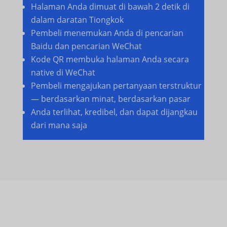
Halaman Anda dimuat di bawah 2 detik di
dalam daratan Tiongkok
Pembeli menemukan Anda di pencarian
Baidu dan pencarian WeChat
Kode QR membuka halaman Anda secara
native di WeChat
Pembeli mengajukan pertanyaan terstruktur
— berdasarkan minat, berdasarkan pasar
Anda terlihat, kredibel, dan dapat dijangkau
dari mana saja