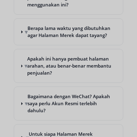
menggunakan ini?
Berapa lama waktu yang dibutuhkan
▾
agar Halaman Merek dapat tayang?
Apakah ini hanya pembuat halaman
▾
arahan, atau benar-benar membantu
penjualan?
Bagaimana dengan WeChat? Apakah
▾
saya perlu Akun Resmi terlebih
dahulu?
Untuk siapa Halaman Merek