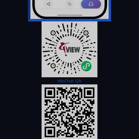
WeChat QR