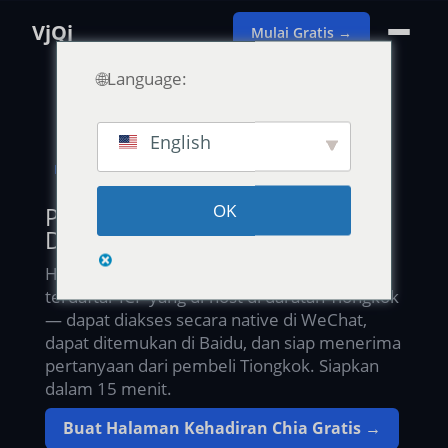
VjQj
Mulai Gratis →
🌐Language:
English
KEHADIRAN DIGITAL TIONGKOK · TIDAK PERLU
ENTITAS LOKAL
OK
Perusahaan Anda, Terlihat di
Dalam Tiongkok.
Halaman Merek VjQj adalah halaman arahan
terdaftar ICP yang di-host di daratan Tiongkok
— dapat diakses secara native di WeChat,
dapat ditemukan di Baidu, dan siap menerima
pertanyaan dari pembeli Tiongkok. Siapkan
dalam 15 menit.
Buat Halaman Kehadiran Chia Gratis →