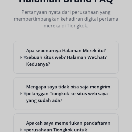
Pertanyaan nyata dari perusahaan yang
mempertimbangkan kehadiran digital pertama
mereka di Tiongkok.
Apa sebenarnya Halaman Merek itu?
▾
Sebuah situs web? Halaman WeChat?
Keduanya?
Mengapa saya tidak bisa saja mengirim
▾
pelanggan Tiongkok ke situs web saya
yang sudah ada?
Apakah saya memerlukan pendaftaran
▾
perusahaan Tiongkok untuk