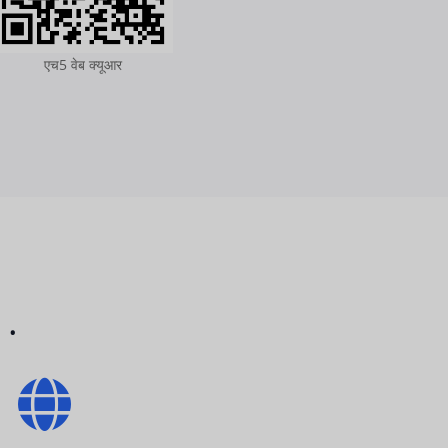
एच5 वेब क्यूआर
।.
