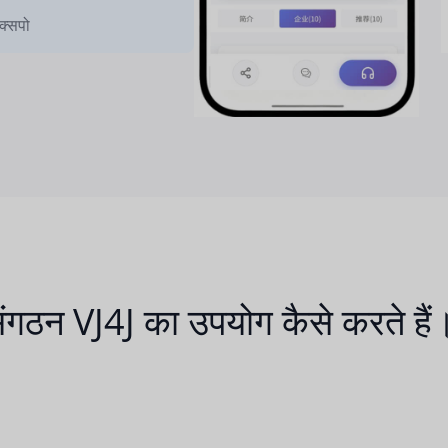
क्सपो
ंगठन VJ4J का उपयोग कैसे करते हैं