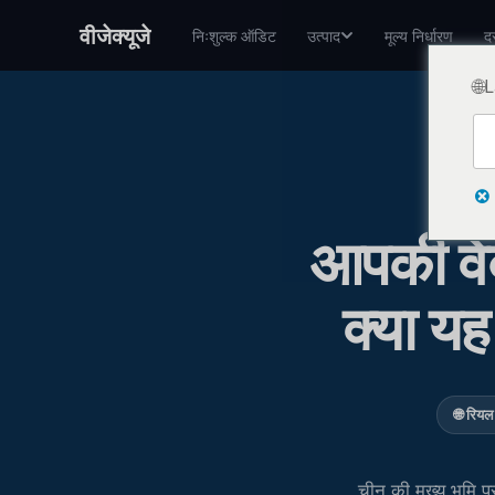
वीजेक्यूजे
निःशुल्क ऑडिट
उत्पाद
मूल्य निर्धारण
दस
🌐
आपकी वेब
क्या यह
🌐 रियल
चीन की मुख्य भूमि पर