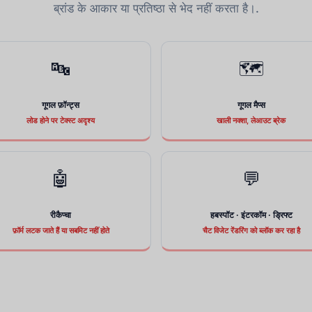
ब्रांड के आकार या प्रतिष्ठा से भेद नहीं करता है।.
🔤
🗺
गूगल फ़ॉन्ट्स
गूगल मैप्स
लोड होने पर टेक्स्ट अदृश्य
खाली नक्शा, लेआउट ब्रेक
🤖
💬
रीकैप्चा
हबस्पॉट · इंटरकॉम · ड्रिफ्ट
फ़ॉर्म लटक जाते हैं या सबमिट नहीं होते
चैट विजेट रेंडरिंग को ब्लॉक कर रहा है