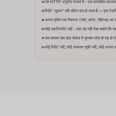
✗
एक HTTP अनुरोध भेजता है - एक वास्तविक ब्राउज़
✗
रिपोर्ट "सुलभ" यदि डोमेन हल हो जाता है — पृष्ठ रेंडर
✗
अगम्य तृतीय-पक्ष स्क्रिप्ट (जीए, फ़ॉन्ट, रीकैप्चा) क
✗
कोई स्क्रीनशॉट नहीं - आप यह नहीं देख सकते कि खरीदार
✗
जब आपका पृष्ठ 90 सेकंड में चुपचाप लोड हो रहा हो तो 
✗
कोई रिपोर्ट नहीं, कोई संसाधन सूची नहीं, कोई अगला 