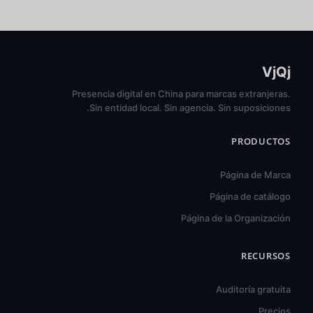
VjQj
Presencia digital en China para marcas extranjeras.
Sin entidad local. Sin agencia. Sin suposiciones.
PRODUCTOS
Página de Marca
Página de catálogo
Página de la Organización
RECURSOS
हिन्दी
ไทย
Auditoría gratuita
Türkçe
Precios