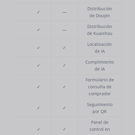
Distribución
✓
✓
—
de Douyin
Distribución
✓
✓
—
de Kuaishou
Localización
✓
✓
✓
de IA
Cumplimiento
✓
✓
✓
de IA
Formulario de
✓
✓
✓
consulta de
comprador
Seguimiento
✓
✓
✓
por QR
Panel de
✓
✓
✓
control en