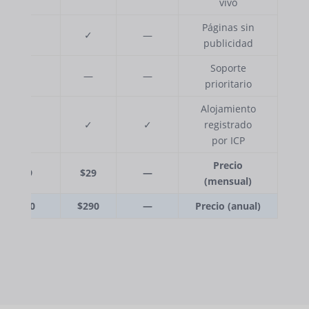
vivo
Páginas sin
✓
✓
—
publicidad
Soporte
✓
—
—
prioritario
Alojamiento
✓
✓
✓
registrado
por ICP
Precio
$79
$29
—
(mensual)
$790
$290
—
Precio (anual)