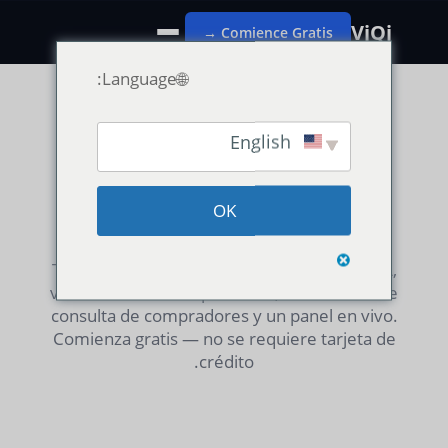
VjQj
Comience Gratis →
🌐Language:
English
Precios sencillos. Sin comisiones
ocultas.
OK
Todos los planes incluyen localización con IA,
verificación de cumplimiento, formularios de
consulta de compradores y un panel en vivo.
Comienza gratis — no se requiere tarjeta de
crédito.