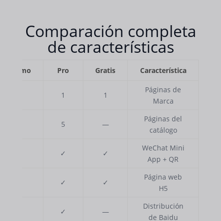
Comparación completa
de características
Máximo
Pro
Gratis
Característica
Páginas de
3
1
1
Marca
Páginas del
50
5
—
catálogo
WeChat Mini
✓
✓
✓
App + QR
Página web
✓
✓
✓
H5
Distribución
✓
✓
—
de Baidu