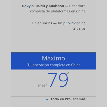
Douyin, Baidu y Kuaishou
— Cobertura
completa de plataformas en China
Sin anuncios
— sin publicidad de
terceros
Máximo
Tu operación completa en China.
79
$
mes
/
Todo en Pro, además: