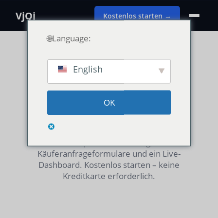
VjQj
Kostenlos starten →
🌐Language:
English
Einfache Preisgestaltung. Keine
versteckten Gebühren.
OK
Alle Pläne beinhalten AI-Lokalisierung,
Compliance-Screening,
Käuferanfrageformulare und ein Live-
Dashboard. Kostenlos starten – keine
Kreditkarte erforderlich.