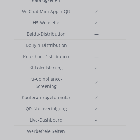
Katalogseiten
—
5
WeChat Mini App + QR
✓
✓
H5-Webseite
✓
✓
Baidu-Distribution
—
✓
Douyin-Distribution
—
✓
Kuaishou-Distribution
—
✓
KI-Lokalisierung
✓
✓
KI-Compliance-
✓
✓
Screening
Käuferanfrageformular
✓
✓
QR-Nachverfolgung
✓
✓
Live-Dashboard
✓
✓
Werbefreie Seiten
—
✓