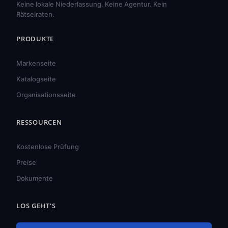
Keine lokale Niederlassung. Keine Agentur. Kein
Rätselraten.
PRODUKTE
Markenseite
Katalogseite
Organisationsseite
RESSOURCEN
हिन्दी
ไทย
Kostenlose Prüfung
Türkçe
Preise
Tiếng Việt
Dokumente
Bahasa Indonesia
LOS GEHT'S
Русский
Português do Brasil