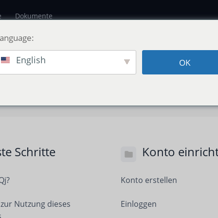
e
Dokumente
Language:
English
OK
ste Schritte
Konto einrich
Qj?
Konto erstellen
 zur Nutzung dieses
Einloggen
s