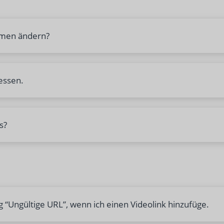
amen ändern?
essen.
s?
g “Ungültige URL”, wenn ich einen Videolink hinzufüge.