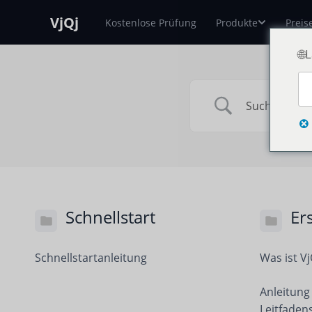
VjQj
Kostenlose Prüfung
Produkte
Preis
🌐
Schnellstart
Er
Schnellstartanleitung
Was ist Vj
Anleitung
Leitfaden