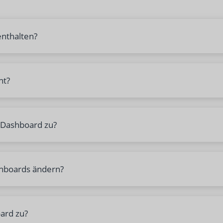
enthalten?
ht?
e Dashboard zu?
shboards ändern?
oard zu?