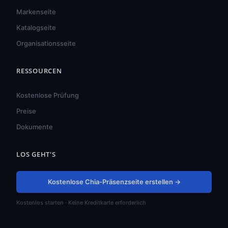
Markenseite
Katalogseite
Organisationsseite
RESSOURCEN
हिन्दी
ไทย
Kostenlose Prüfung
Türkçe
Preise
Tiếng Việt
Dokumente
Bahasa Indonesia
LOS GEHT'S
Русский
Português do Brasil
Kostenlose Chia-Präsenzseite erstellen →
العربية
Kostenlos starten · Keine Kreditkarte erforderlich
Español
Français