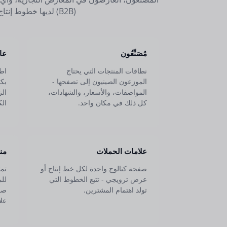
(B2B) لديها خطوط إنتاج لعرضها.
مُصَنِّعُون
عا
نطاقات المنتجات التي يحتاج
اطب
الموزعون الصينيون إلى تصفحها -
بكت
المواصفات، والأسعار، والشهادات،
ال
كل ذلك في مكان واحد.
الك
علامات الحملات
من
صفحة كتالوج واحدة لكل خط إنتاج أو
تمث
عرض ترويجي - تتبع الخطوط التي
لل
تولد اهتمام المشترين.
صف
علا