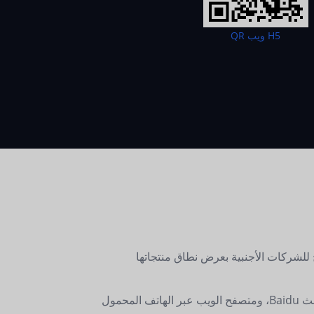
H5 ويب QR
 داخل البر الرئيسي للصين. وهي تسمح للشركات الأجنبية بعرض نطاق منتجاتها
ترتبط صفحات الكتالوج بصفحة العلامة التجارية ويمكن الوصول إليها عبر رمز الاستجابة السريعة الخاص بـ WeChat، وبحث Baidu، ومتصفح الويب عبر الهاتف المحمول