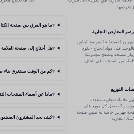
▾
ما هو الفرق بين صفحة الكتال
رضو المعارض التجارية
ع رمز الاستجابة السريعة الخاص
▾
هل أحتاج إلى صفحة العلامة ال
الوجك على مواد الجناح - يقوم
زوار بمسحه وتصفح مجموعتك
املة من المنتجات في الحال.
▾
كم من الوقت يستغرق بناء ص
صات التوزيع
▾
ماذا عن أسماء المنتجات ال
يل علامات تجارية متعددة
موردين؟ يحصل كل مورد على
حة فهرس خاصة به ضمن صفحة
▾
كيف يجد المشترون الصينيون
متك التجارية.