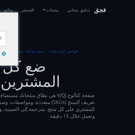
فجق
تدقيق مجاني
منتجات
التسعير
وثائق
قوائم المنتجات · مستضافة في الصين ·
ضع كل م
المشترين ا
صفحة كتالوج VjQj هي نطاق منتجات
تعريف المنتج (SKUs) متعددة، ومواص
وتعمل خلال 15 دقيقة.