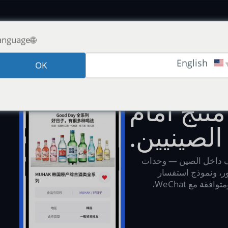
🌐Language:
English
OK
 استفسارات لكل منتج
نتج أمام
لصينيين.
ك مستضاف داخل الصين — وحدات
فات، وصور، ونموذج استفسار
للمشتري على كل منتج. مترجمة إلى الصينية، ومتوافقة مع WeChat،